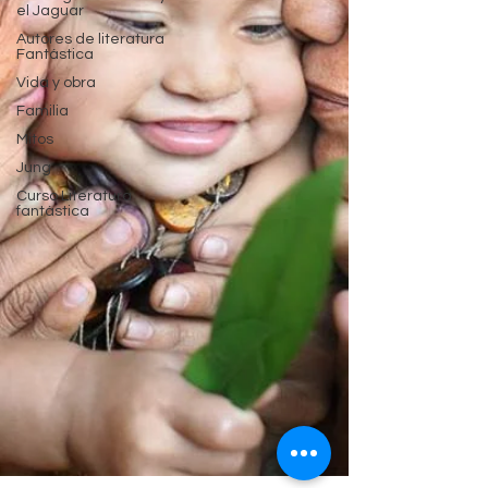
el Jaguar
Autores de literatura
Fantástica
Vida y obra
Familia
Mitos
Jung
Curso Literatura
fantástica