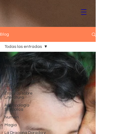
Blog
Todas las entradas
Todas las entradas
Presentación
Ine Lanfranchi
RoMa, Refugio
Cultural
Ensayos sobre
Literatura
Antropología
Simbólica
Numen
Magia
La Dragona Dorada y