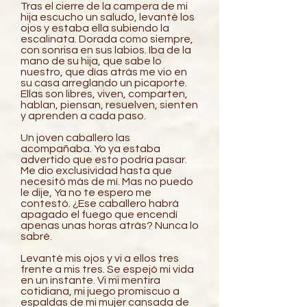
Tras el cierre de la campera de mi
hija escucho un saludo, levanté los
ojos y estaba ella subiendo la
escalinata. Dorada como siempre,
con sonrisa en sus labios. Iba de la
mano de su hija, que sabe lo
nuestro, que días atrás me vio en
su casa arreglando un picaporte.
Ellas son libres, viven, comparten,
hablan, piensan, resuelven, sienten
y aprenden a cada paso.
Un joven caballero las
acompañaba. Yo ya estaba
advertido que esto podría pasar.
Me dio exclusividad hasta que
necesitó más de mí. Mas no puedo
le dije, Ya no te espero me
contestó. ¿Ese caballero habrá
apagado el fuego que encendí
apenas unas horas atrás? Nunca lo
sabré.
Levanté mis ojos y vi a ellos tres
frente a mis tres. Se espejó mi vida
en un instante. Vi mi mentira
cotidiana, mi juego promiscuo a
espaldas de mi mujer cansada de