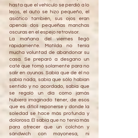
hasta que el vehículo se perdió a lo
lejos, el auto se hizo pequeño, el
asiático también, sus ojos eran
apenas dos pequeñas manchas
oscuras en el espejo retrovisor.
La mañana del viernes llegó
rápidamente. Matilda no tenía
mucha voluntad de abandonar su
casa. Se preparó a desgano un
café que tomó solamente para no
salir en ayunas. Sabía que de él no
sabía nada, sabía que sólo habían
sentido y no acordado, sabía que
se regaló un día como jamás
hubiera imaginado tener, de esos
que es difícil reponerse y donde la
soledad se hace más profunda y
dolorosa. Él sabía que no tenía más
para ofrecer que un colchón y
sándwich con mayonesa, ni