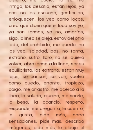
divierto, me duele, no sé, me
intriga, los desafío, están lejos, ya
casi no los escucho, gesticulan,
enloquecen, los veo como locos,
creo que dicen que el loco soy yo,
ya son formas, ya no, amorfos,
sigo, la línea se aleja, estoy del otro
lado, del prohibido, me quedo, no
los veo, soledad, paz, no tanta,
extraño, sufro, lloro, no sé, quiero
volver, abrazarme a la línea, ser su
equilibrista, los extraño, están muy
lejos, se cansan, se van, vuelvo
como puedo, errante, tropiezo,
caigo, me arrastro, me acerco a la
línea, la saludo, alucino, me sonríe,
la beso, la acaricio, respeto,
responde, me pregunta, le cuento,
le gusta, pide más, narro
sensaciones, pide más, describo
imágenes, pide más, le dibujo el