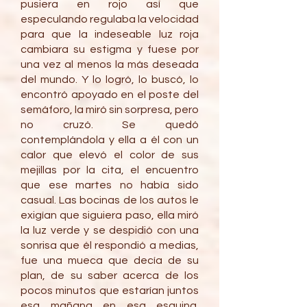
pusiera en rojo así que
especulando regulaba la velocidad
para que la indeseable luz roja
cambiara su estigma y fuese por
una vez al menos la más deseada
del mundo. Y lo logró, lo buscó, lo
encontró apoyado en el poste del
semáforo, la miró sin sorpresa, pero
no cruzó. Se quedó
contemplándola y ella a él con un
calor que elevó el color de sus
mejillas por la cita, el encuentro
que ese martes no había sido
casual. Las bocinas de los autos le
exigían que siguiera paso, ella miró
la luz verde y se despidió con una
sonrisa que él respondió a medias,
fue una mueca que decía de su
plan, de su saber acerca de los
pocos minutos que estarían juntos
esa mañana en esa esquina.