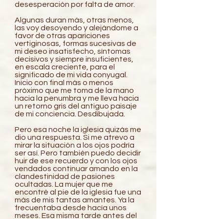
desesperación por falta de amor.
Algunas duran más, otras menos,
las voy desoyendo y alejándome a
favor de otras apariciones
vertiginosas, formas sucesivas de
mi deseo insatisfecho, síntomas
decisivos y siempre insuficientes,
en escala creciente, para el
significado de mi vida conyugal.
Inicio con final más o menos
próximo que me toma de la mano
hacia la penumbra y me lleva hacia
un retorno gris del antiguo paisaje
de mi conciencia. Desdibujada.
Pero esa noche la iglesia quizás me
dio una respuesta. Si me atrevo a
mirar la situación a los ojos podría
ser así. Pero también puedo decidir
huir de ese recuerdo y con los ojos
vendados continuar amando en la
clandestinidad de pasiones
ocultadas. La mujer que me
encontré al pie de la iglesia fue una
más de mis tantas amantes. Ya la
frecuentaba desde hacía unos
meses. Esa misma tarde antes del