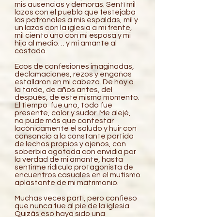
mis ausencias y demoras. Sentí mil
lazos con el pueblo que festejaba
las patronales a mis espaldas, mil y
un lazos con la iglesia a mi frente,
mil ciento uno con mi esposa y mi
hija al medio… y mi amante al
costado.
Ecos de confesiones imaginadas,
declamaciones, rezos y engaños
estallaron en mi cabeza. De hoy a
la tarde, de años antes, del
después, de este mismo momento.
El tiempo fue uno, todo fue
presente, calor y sudor. Me alejé,
no pude más que contestar
lacónicamente el saludo y huir con
cansancio a la constante partida
de lechos propios y ajenos, con
soberbia agotada con envidia por
la verdad de mi amante, hasta
sentirme ridículo protagonista de
encuentros casuales en el mutismo
aplastante de mi matrimonio.
Muchas veces partí, pero confieso
que nunca fue al pie de la iglesia.
Quizás eso haya sido una