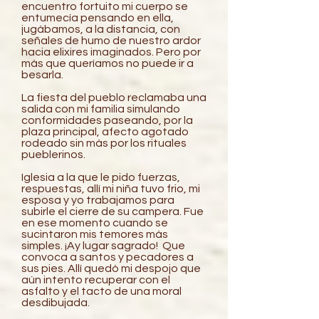
encuentro fortuito mi cuerpo se
entumecía pensando en ella,
jugábamos, a la distancia, con
señales de humo de nuestro ardor
hacia elixires imaginados. Pero por
más que queríamos no puede ir a
besarla.
La fiesta del pueblo reclamaba una
salida con mi familia simulando
conformidades paseando, por la
plaza principal, afecto agotado
rodeado sin más por los rituales
pueblerinos.
Iglesia a la que le pido fuerzas,
respuestas, allí mi niña tuvo frio, mi
esposa y yo trabajamos para
subirle el cierre de su campera. Fue
en ese momento cuando se
sucintaron mis temores más
simples. ¡Ay lugar sagrado! Que
convoca a santos y pecadores a
sus pies. Allí quedó mi despojo que
aún intento recuperar con el
asfalto y el tacto de una moral
desdibujada.