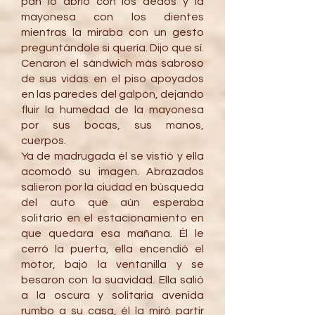
pan lo abrió con los dedos y la
mayonesa con los dientes
mientras la miraba con un gesto
preguntándole si quería. Dijo que sí.
Cenaron el sándwich más sabroso
de sus vidas en el piso apoyados
en las paredes del galpón, dejando
fluir la humedad de la mayonesa
por sus bocas, sus manos,
cuerpos.
Ya de madrugada él se vistió y ella
acomodó su imagen. Abrazados
salieron por la ciudad en búsqueda
del auto que aún esperaba
solitario en el estacionamiento en
que quedara esa mañana. Él le
cerró la puerta, ella encendió el
motor, bajó la ventanilla y se
besaron con la suavidad. Ella salió
a la oscura y solitaria avenida
rumbo a su casa, él la miró partir