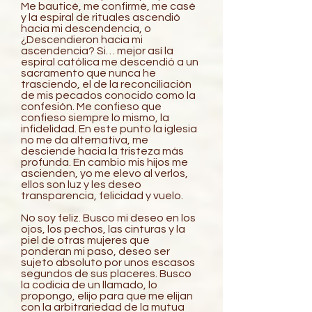
Me bauticé, me confirmé, me casé
y la espiral de rituales ascendió
hacia mi descendencia, o
¿Descendieron hacia mi
ascendencia? Si… mejor así la
espiral católica me descendió a un
sacramento que nunca he
trasciendo, el de la reconciliación
de mis pecados conocido como la
confesión. Me confieso que
confieso siempre lo mismo, la
infidelidad. En este punto la iglesia
no me da alternativa, me
desciende hacia la tristeza más
profunda. En cambio mis hijos me
ascienden, yo me elevo al verlos,
ellos son luz y les deseo
transparencia, felicidad y vuelo.
No soy feliz. Busco mi deseo en los
ojos, los pechos, las cinturas y la
piel de otras mujeres que
ponderan mi paso, deseo ser
sujeto absoluto por unos escasos
segundos de sus placeres. Busco
la codicia de un llamado, lo
propongo, elijo para que me elijan
con la arbitrariedad de la mutua