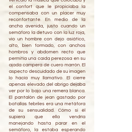
vehículo la música que colocaba y
el confort que le propiciaba la
compensaba con un placer muy
reconfortante. En medio de la
ancha avenida, justo cuando un
semáforo la detuvo con la luz roja,
vio un hombre con dejo asiático,
alto, bien formado, con anchos
hombros y abdomen recto que
permitía una caída perezosa en su
ajada campera de cuero marrón. El
aspecto descuidado de su imagen
lo hacía muy llamativo. El cierre
apenas elevado del abrigo dejaba
ver por lo bajo una remera blanca.
El pantalón de jean gastado por
batallas febriles era una metáfora
de su sensualidad. Cómo si él
supiera que ella vendría
manejando hasta parar en el
semáforo, la estaba esperando