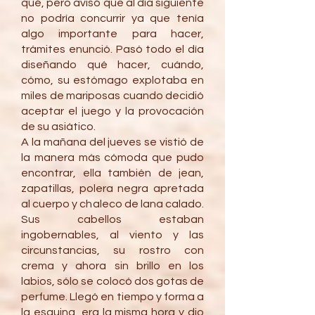
qué, pero avisó que al día siguiente
no podría concurrir ya que tenía
algo importante para hacer,
trámites enunció. Pasó todo el día
diseñando qué hacer, cuándo,
cómo, su estómago explotaba en
miles de mariposas cuando decidió
aceptar el juego y la provocación
de su asiático.
A la mañana del jueves se vistió de
la manera más cómoda que pudo
encontrar, ella también de jean,
zapatillas, polera negra apretada
al cuerpo y chaleco de lana calado.
Sus cabellos estaban
ingobernables, al viento y las
circunstancias, su rostro con
crema y ahora sin brillo en los
labios, sólo se colocó dos gotas de
perfume. Llegó en tiempo y forma a
la esquina, era la misma hora y dio